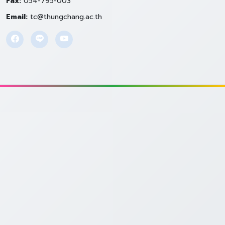
Fax:
054-795-003
Email:
tc@thungchang.ac.th